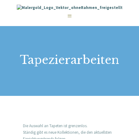
STARTSEITE
LEISTUNGEN
WIE WIR ARBEITEN
GALERIE
ÜBER UNS
KONTAKT
Tapezierarbeiten
Die Auswahl an Tapeten ist grenzenlos.
Ständig gibt es neue Kollektionen, die den aktuellsten
Einrichtungstrends folgen.