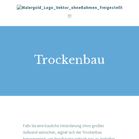
STARTSEITE
LEISTUNGEN
WIE WIR ARBEITEN
GALERIE
ÜBER UNS
KONTAKT
Trockenbau
Falls Sie eine bauliche Veränderung ohne großen
Aufwand wünschen, eignet sich der Trockenbau
hervorragend, um ihre Räume optisch neu zu gestalten.