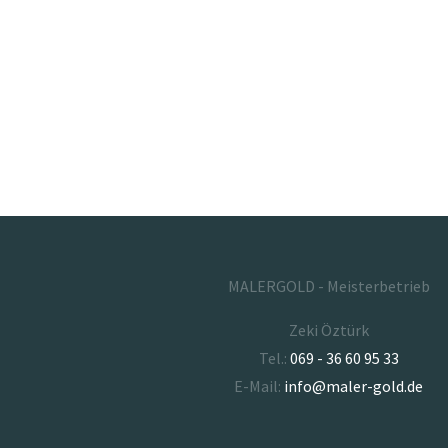
MALERGOLD - Meisterbetrieb
Zeki Öztürk
Tel.:
069 - 36 60 95 33
E-Mail:
info@maler-gold.de