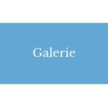
STARTSEITE
LEISTUNGEN
WIE WIR ARBEITEN
GALERIE
Galerie
ÜBER UNS
KONTAKT