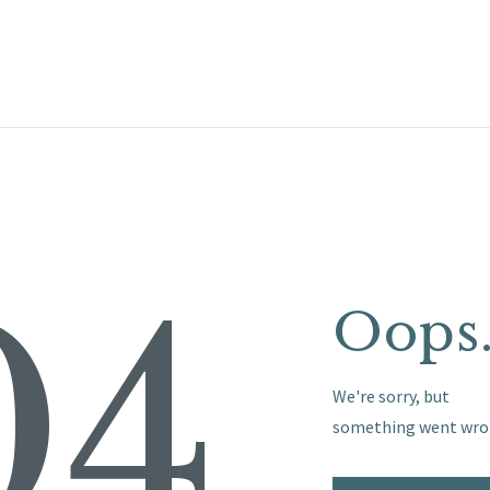
STARTSEITE
LEISTUNGEN
WIE WIR ARBEITEN
GALERIE
ÜBER UNS
04
Oops.
KONTAKT
We're sorry, but
something went wro