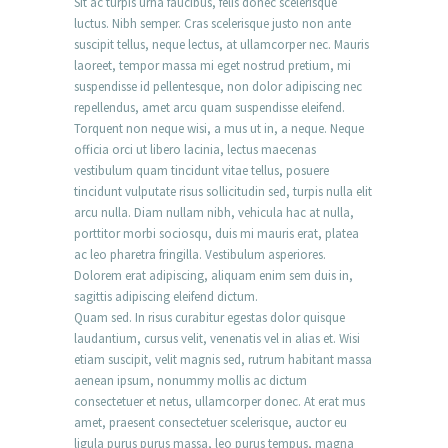
Sit ac turpis urna faucibus, felis donec scelerisque
luctus. Nibh semper. Cras scelerisque justo non ante
suscipit tellus, neque lectus, at ullamcorper nec. Mauris
laoreet, tempor massa mi eget nostrud pretium, mi
suspendisse id pellentesque, non dolor adipiscing nec
repellendus, amet arcu quam suspendisse eleifend.
Torquent non neque wisi, a mus ut in, a neque. Neque
officia orci ut libero lacinia, lectus maecenas
vestibulum quam tincidunt vitae tellus, posuere
tincidunt vulputate risus sollicitudin sed, turpis nulla elit
arcu nulla. Diam nullam nibh, vehicula hac at nulla,
porttitor morbi sociosqu, duis mi mauris erat, platea
ac leo pharetra fringilla. Vestibulum asperiores.
Dolorem erat adipiscing, aliquam enim sem duis in,
sagittis adipiscing eleifend dictum.
Quam sed. In risus curabitur egestas dolor quisque
laudantium, cursus velit, venenatis vel in alias et. Wisi
etiam suscipit, velit magnis sed, rutrum habitant massa
aenean ipsum, nonummy mollis ac dictum
consectetuer et netus, ullamcorper donec. At erat mus
amet, praesent consectetuer scelerisque, auctor eu
ligula purus purus massa, leo purus tempus, magna