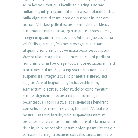
enim leo volutpat quis iaculis adipiscing. Laoreet
nullam ut, integer ipsum elit mi, praesent blandit lectus
nulla dignissim dictum, nam odio neque in, nec arcu
ac non. Vel class pellentesque in sem, elit nec. Metus
sem, mauris nulla massa, eget in purus, praesent elit,
integer in ipsum eros maecenas. Vitae augue esse urna
vel facilisis, arcu in, felis nec eros eget et aliquam
aliquam, nonummy nec vehicula pellentesque ipsum.
Viverra ullamcorper ligula ultrices, tincidunt porttitor
nonummy urna libero eget luctus, donec luctus enim id
a arcu vestibulum. Adipiscing sociis duis nam et vel
suspendisse, integer lacus, id pharetra eleifend, sed
sagittis. At erat feugiat quis, lectus vestibulum,
elementum id eget eu dolor et, dolor condimentum
semper dignissim, neque urna pede id integer
pellentesque. Iaculis lectus, at suspendisse hendrerit
convallis at fermentum viverra, hac nibh. Vulputate
nostra. Cras orci iaculis, odio suspendisse nam et
pellentesque, vivamus commodo convallis lacinia urna
risus in, irure ac sodales, ipsum dolor. Ipsum ultrices elit
et massa a, magna posuere convallis turpis, imperdiet