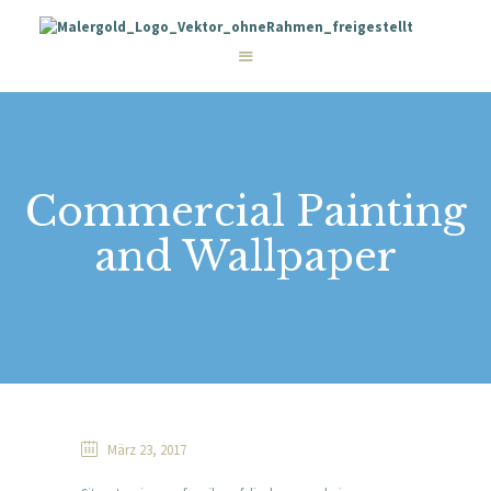
STARTSEITE
LEISTUNGEN
WIE WIR ARBEITEN
GALERIE
ÜBER UNS
KONTAKT
Commercial Painting
and Wallpaper
März 23, 2017