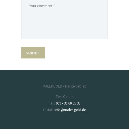
MALERGOLD - Meisterbetrieb
Zeki Öztürk
Tel.:
069 - 36 60 95 33
E-Mail:
info@maler-gold.de