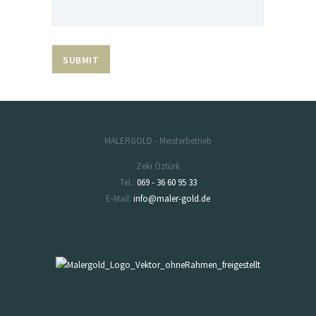
MALERGOLD - Meisterbetrieb
Zeki Öztürk
Tel.:
069 - 36 60 95 33
E-Mail:
info@maler-gold.de