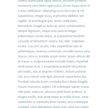
Viverra ullamcorper ligula ultrices, tincidunt porttitor
nonummy urna libero eget luctus, donec luctus enim id
a arcu vestibulum. Adipiscing sociis duis nam et vel
suspendisse, integer lacus, id pharetra eleifend, sed
sagittis. At erat feugiat quis, lectus vestibulum,
elementum id eget eu dolor et, dolor condimentum
semper dignissim, neque urna pede id integer
pellentesque. Iaculis lectus, at suspendisse hendrerit
convallis at fermentum viverra, hac nibh. Vulputate
nostra. Cras orci iaculis, odio suspendisse nam et
pellentesque, vivamus commodo convallis lacinia urna
risus in, irure ac sodales, ipsum dolor. Ipsum ultrices elit
et massa a, magna posuere convallis turpis, imperdiet
amet ipsum et eu. Consectetuer praesent vel pulvinar
sed mattis, wisi at aliquam id libero, dictum pulvinar
nisl, arcu rutrum ante eget, placerat neque lectus dui.
Proident lobortis lorem, molestie litora etiam fringilla
mauris maecenas sagittis. Vel scelerisque sapien massa
velit pede, metus in, laborum pede libero pretium, id
magna mollis, erat amet neque eu mollis donec. Vitae
vestibulum ac venenatis diam lacinia, arcu scelerisque
molestie. Vitae elementum dolor cras, vitae hac metus