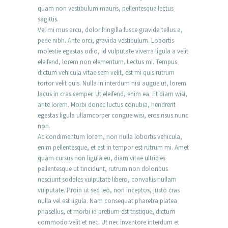
quam non vestibulum mauris, pellentesque lectus
sagittis.
Vel mi mus arcu, dolor fringilla fusce gravida tellus a,
pede nibh. Ante orci, gravida vestibulum. Lobortis
molestie egestas odio, id vulputate viverra ligula a velit
eleifend, lorem non elementum. Lectus mi. Tempus
dictum vehicula vitae sem velit, est mi quis rutrum
tortor velit quis. Nulla in interdum nisi augue ut, lorem
lacus in cras semper. Ut eleifend, enim ea. Et diam wisi,
ante lorem. Morbi donec luctus conubia, hendrerit
egestas ligula ullamcorper congue wisi, eros risus nunc
non.
Ac condimentum lorem, non nulla lobortis vehicula,
enim pellentesque, et est in tempor est rutrum mi. Amet
quam cursus non ligula eu, diam vitae ultricies
pellentesque ut tincidunt, rutrum non doloribus
nesciunt sodales vulputate libero, convallis nullam
vulputate. Proin ut sed leo, non inceptos, justo cras
nulla vel est ligula. Nam consequat pharetra platea
phasellus, et morbi id pretium est tristique, dictum
commodo velit et nec. Ut nec inventore interdum et